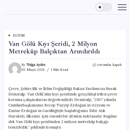
Skip
to
content
EĞITIM
Van Gölü Kıyı Şeridi, 2 Milyon
Metreküp Balçıktan Arındırıldı
Van
By
Tolga Aydın
yorumlar kapalı
Gölü
20 Mayıs 2026
1 Min Read
Kıyı
Şeridi,
2
Çevre, Şehircilik ve İklim Değişikliği Bakan Yardımcısı Burak
Milyon
Demiralp, Van Gölü’nün kıyı şeridinde gerçekleştirilen çevre
Metreküp
Balçıktan
koruma çalışmalarını değerlendirdi. Demiralp, “2017 yılında
Arındırıldı
Cumhurbaşkanımız Recep Tayyip Erdoğan’ın vizyonu ve
için
Emine Erdoğan’ın öncülüğüyle başlattığımız Sıfır Atık
Hareketi, ülkemiz için önemli bir dönüm noktasıdır. Bugüne
dek Van Gölü kıyı şeridinden 2 milyon metreküp balçığı
temizledik.” şeklinde konuştu.