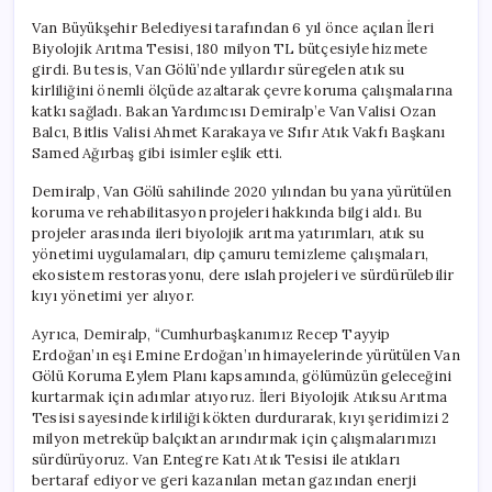
Van Büyükşehir Belediyesi tarafından 6 yıl önce açılan İleri
Biyolojik Arıtma Tesisi, 180 milyon TL bütçesiyle hizmete
girdi. Bu tesis, Van Gölü’nde yıllardır süregelen atık su
kirliliğini önemli ölçüde azaltarak çevre koruma çalışmalarına
katkı sağladı. Bakan Yardımcısı Demiralp’e Van Valisi Ozan
Balcı, Bitlis Valisi Ahmet Karakaya ve Sıfır Atık Vakfı Başkanı
Samed Ağırbaş gibi isimler eşlik etti.
Demiralp, Van Gölü sahilinde 2020 yılından bu yana yürütülen
koruma ve rehabilitasyon projeleri hakkında bilgi aldı. Bu
projeler arasında ileri biyolojik arıtma yatırımları, atık su
yönetimi uygulamaları, dip çamuru temizleme çalışmaları,
ekosistem restorasyonu, dere ıslah projeleri ve sürdürülebilir
kıyı yönetimi yer alıyor.
Ayrıca, Demiralp, “Cumhurbaşkanımız Recep Tayyip
Erdoğan’ın eşi Emine Erdoğan’ın himayelerinde yürütülen Van
Gölü Koruma Eylem Planı kapsamında, gölümüzün geleceğini
kurtarmak için adımlar atıyoruz. İleri Biyolojik Atıksu Arıtma
Tesisi sayesinde kirliliği kökten durdurarak, kıyı şeridimizi 2
milyon metreküp balçıktan arındırmak için çalışmalarımızı
sürdürüyoruz. Van Entegre Katı Atık Tesisi ile atıkları
bertaraf ediyor ve geri kazanılan metan gazından enerji