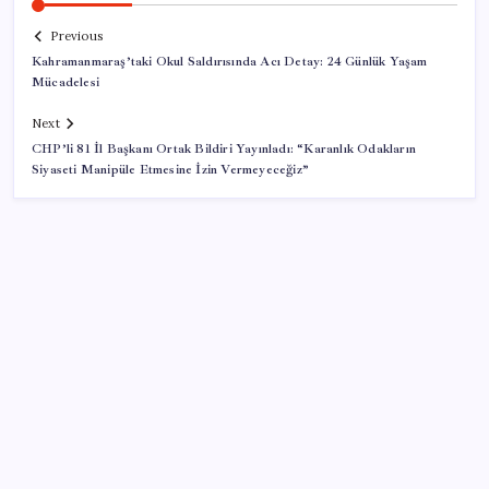
Previous
Kahramanmaraş’taki Okul Saldırısında Acı Detay: 24 Günlük Yaşam
Mücadelesi
Next
CHP’li 81 İl Başkanı Ortak Bildiri Yayınladı: “Karanlık Odakların
Siyaseti Manipüle Etmesine İzin Vermeyeceğiz”
SON YAZILAR
Gazprom: Avrupa’nın yer altı doğalgaz depoları
rekor düzeyde düşük