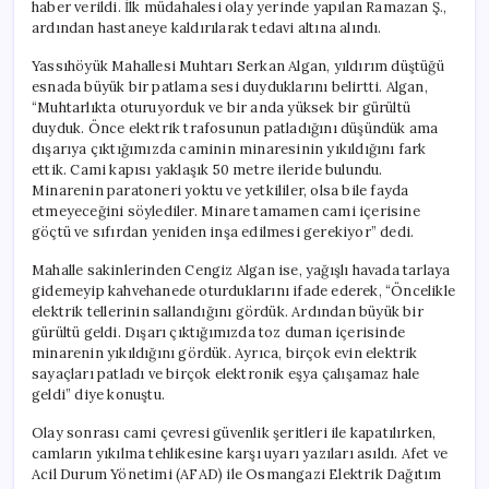
haber verildi. İlk müdahalesi olay yerinde yapılan Ramazan Ş.,
ardından hastaneye kaldırılarak tedavi altına alındı.
Yassıhöyük Mahallesi Muhtarı Serkan Algan, yıldırım düştüğü
esnada büyük bir patlama sesi duyduklarını belirtti. Algan,
“Muhtarlıkta oturuyorduk ve bir anda yüksek bir gürültü
duyduk. Önce elektrik trafosunun patladığını düşündük ama
dışarıya çıktığımızda caminin minaresinin yıkıldığını fark
ettik. Cami kapısı yaklaşık 50 metre ileride bulundu.
Minarenin paratoneri yoktu ve yetkililer, olsa bile fayda
etmeyeceğini söylediler. Minare tamamen cami içerisine
göçtü ve sıfırdan yeniden inşa edilmesi gerekiyor” dedi.
Mahalle sakinlerinden Cengiz Algan ise, yağışlı havada tarlaya
gidemeyip kahvehanede oturduklarını ifade ederek, “Öncelikle
elektrik tellerinin sallandığını gördük. Ardından büyük bir
gürültü geldi. Dışarı çıktığımızda toz duman içerisinde
minarenin yıkıldığını gördük. Ayrıca, birçok evin elektrik
sayaçları patladı ve birçok elektronik eşya çalışamaz hale
geldi” diye konuştu.
Olay sonrası cami çevresi güvenlik şeritleri ile kapatılırken,
camların yıkılma tehlikesine karşı uyarı yazıları asıldı. Afet ve
Acil Durum Yönetimi (AFAD) ile Osmangazi Elektrik Dağıtım