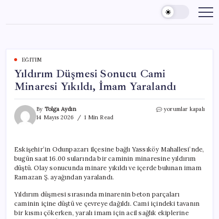
Skip
to
content
EĞITIM
Yıldırım Düşmesi Sonucu Cami
Minaresi Yıkıldı, İmam Yaralandı
Yıldırım
By
Tolga Aydın
yorumlar kapalı
Düşmesi
14 Mayıs 2026
1 Min Read
Sonucu
Cami
Minaresi
Eskişehir’in Odunpazarı ilçesine bağlı Yassıköy Mahallesi’nde,
Yıkıldı,
bugün saat 16.00 sularında bir caminin minaresine yıldırım
İmam
Yaralandı
düştü. Olay sonucunda minare yıkıldı ve içerde bulunan imam
için
Ramazan Ş. ayağından yaralandı.
Yıldırım düşmesi sırasında minarenin beton parçaları
caminin içine düştü ve çevreye dağıldı. Cami içindeki tavanın
bir kısmı çökerken, yaralı imam için acil sağlık ekiplerine