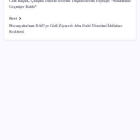
Cem Küçük, Çalışma Düzeni Üzerine Düşüncelerini Paylaştı: “Sendikalar
Geçmişte Kaldı”
Next
Netanyahu’nun BAE’ye Gizli Ziyareti: Abu Dabi Yönetimi İddiaları
Reddetti
SON YAZILAR
Kapadokya’da dededen toruna uzanan hikâye: 136
kovanla bal markası kurdu
Balık çiftçliklerine karşı eylem yapan kadın
balıkçılara YENİ Parti’den destek