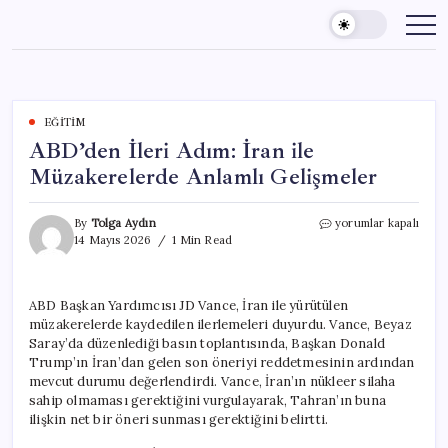
Skip
to
content
EĞITIM
ABD’den İleri Adım: İran ile
Müzakerelerde Anlamlı Gelişmeler
ABD’den
By
Tolga Aydın
yorumlar kapalı
İleri
14 Mayıs 2026
1 Min Read
Adım:
İran
ile
ABD Başkan Yardımcısı JD Vance, İran ile yürütülen
Müzakerelerde
müzakerelerde kaydedilen ilerlemeleri duyurdu. Vance, Beyaz
Anlamlı
Gelişmeler
Saray’da düzenlediği basın toplantısında, Başkan Donald
için
Trump’ın İran’dan gelen son öneriyi reddetmesinin ardından
mevcut durumu değerlendirdi. Vance, İran’ın nükleer silaha
sahip olmaması gerektiğini vurgulayarak, Tahran’ın buna
ilişkin net bir öneri sunması gerektiğini belirtti.