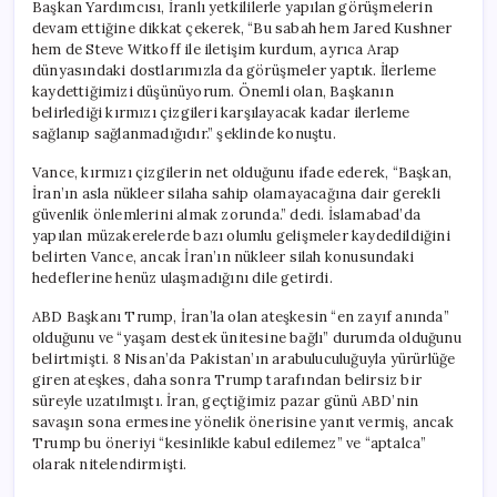
Başkan Yardımcısı, İranlı yetkililerle yapılan görüşmelerin
devam ettiğine dikkat çekerek, “Bu sabah hem Jared Kushner
hem de Steve Witkoff ile iletişim kurdum, ayrıca Arap
dünyasındaki dostlarımızla da görüşmeler yaptık. İlerleme
kaydettiğimizi düşünüyorum. Önemli olan, Başkanın
belirlediği kırmızı çizgileri karşılayacak kadar ilerleme
sağlanıp sağlanmadığıdır.” şeklinde konuştu.
Vance, kırmızı çizgilerin net olduğunu ifade ederek, “Başkan,
İran’ın asla nükleer silaha sahip olamayacağına dair gerekli
güvenlik önlemlerini almak zorunda.” dedi. İslamabad’da
yapılan müzakerelerde bazı olumlu gelişmeler kaydedildiğini
belirten Vance, ancak İran’ın nükleer silah konusundaki
hedeflerine henüz ulaşmadığını dile getirdi.
ABD Başkanı Trump, İran’la olan ateşkesin “en zayıf anında”
olduğunu ve “yaşam destek ünitesine bağlı” durumda olduğunu
belirtmişti. 8 Nisan’da Pakistan’ın arabuluculuğuyla yürürlüğe
giren ateşkes, daha sonra Trump tarafından belirsiz bir
süreyle uzatılmıştı. İran, geçtiğimiz pazar günü ABD’nin
savaşın sona ermesine yönelik önerisine yanıt vermiş, ancak
Trump bu öneriyi “kesinlikle kabul edilemez” ve “aptalca”
olarak nitelendirmişti.