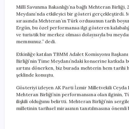
Millî Savunma Bakanlığı’na bağlı Mehteran Birliği
Meydanı’nda etkileyici bir gösteri gerçekleştirdi.
sırasında Mehteran’ın Türk ordusunun tarih boyunca 
Ergün, bu özel performansa ilgi gösteren kalabal
ve turistik bir merkez olması dolayısıyla bu meyd
memnunuz.” dedi.
Etkinliğe katılan TBMM Adalet Komisyonu Başkanı v
Birliği’nin Time Meydanı’ndaki konserine katkıda b
sırtını dönerken, biz burada mehterin hem tarihi
şeklinde konuştu.
Gösteriyi izleyen AK Parti İzmir Milletvekili Cey
Mehteran Birliği’nin performansına olan ilginin, Tü
ilişkili olduğunu belirtti. Mehteran Birliği’nin se
milletinin tarihsel mirasının tanıtılmasına önemli b