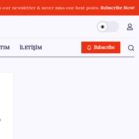
o our newsletter & never miss our best posts.
Subscribe Now!
TIM
İLETİŞİM
Subscribe
SON YAZILAR
ı
Dervişoğlu’ndan ‘Bayrak kaldırıyorum’
mitingine çağrı