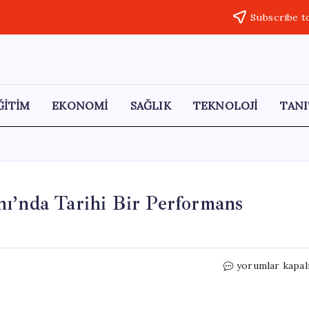
Subscribe t
ĞİTİM
EKONOMİ
SAĞLIK
TEKNOLOJİ
TANI
ı’nda Tarihi Bir Performans
Mehteran
yorumlar kapal
Birliği,
Times
Meydanı’nda