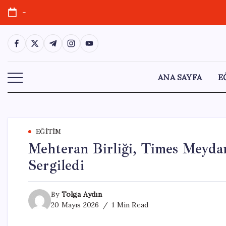
Skip
-
to
content
https://www.facebook.com/
https://twitter.com/
https://t.me/
https://www.instagram.com/
https://youtube.com/
ANA SAYFA
E
EĞITIM
Mehteran Birliği, Times Meydan
Sergiledi
By
Tolga Aydın
20 Mayıs 2026
1 Min Read