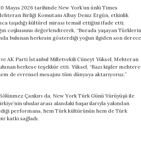
Tarihi
, 20 Mayıs 2026 tarihinde New York’un ünlü Times
Bir
 Mehteran Birliği Komutanı Albay Deniz Ergün, etkinlik
Performans
taşıdığı kültürel mirası temsil ettiğini ifade etti.
Sergiledi
ığın coşkusunu değerlendirerek, “Burada yaşayan Türkleri
için
anda bulunan herkesin gösterdiği yoğun ilgiden son derec
e AK Parti İstanbul Milletvekili Cüneyt Yüksel, Mehteran
ulunan herkese teşekkür etti. Yüksel, “Bazı kişiler mehtere
 hem de evrensel mesajını tüm dünyaya aktarıyoruz.”
da Bölünmez Çankırı da, New York Türk Günü Yürüyüşü ile
rkiye’nin uluslararası alandaki başarılarıyla yakından
rgilediği performans, hem Türk kültürünün hem de Türk
ir katkı sağladı.