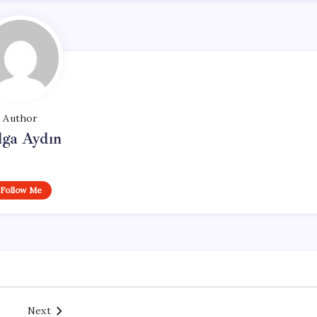
Author
lga Aydın
Follow Me
Next