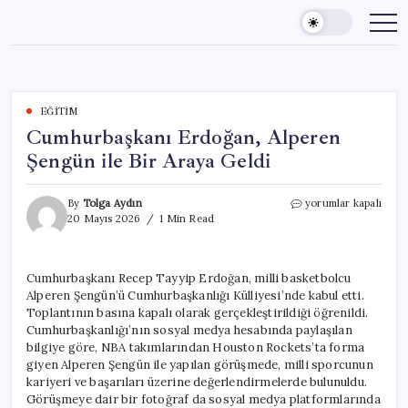
Skip
to
content
EĞITIM
Cumhurbaşkanı Erdoğan, Alperen
Şengün ile Bir Araya Geldi
Cumhurbaşkanı
By
Tolga Aydın
yorumlar kapalı
Erdoğan,
20 Mayıs 2026
1 Min Read
Alperen
Şengün
ile
Cumhurbaşkanı Recep Tayyip Erdoğan, milli basketbolcu
Bir
Alperen Şengün’ü Cumhurbaşkanlığı Külliyesi’nde kabul etti.
Araya
Geldi
Toplantının basına kapalı olarak gerçekleştirildiği öğrenildi.
için
Cumhurbaşkanlığı’nın sosyal medya hesabında paylaşılan
bilgiye göre, NBA takımlarından Houston Rockets’ta forma
giyen Alperen Şengün ile yapılan görüşmede, milli sporcunun
kariyeri ve başarıları üzerine değerlendirmelerde bulunuldu.
Görüşmeye dair bir fotoğraf da sosyal medya platformlarında