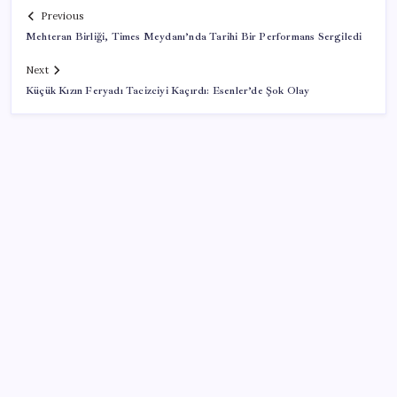
Previous
Mehteran Birliği, Times Meydanı’nda Tarihi Bir Performans Sergiledi
Next
Küçük Kızın Feryadı Tacizciyi Kaçırdı: Esenler’de Şok Olay
SON YAZILAR
Gazprom: Avrupa’nın yer altı doğalgaz depoları
rekor düzeyde düşük
Resmi Gazete’de bugün (08.08.2026)