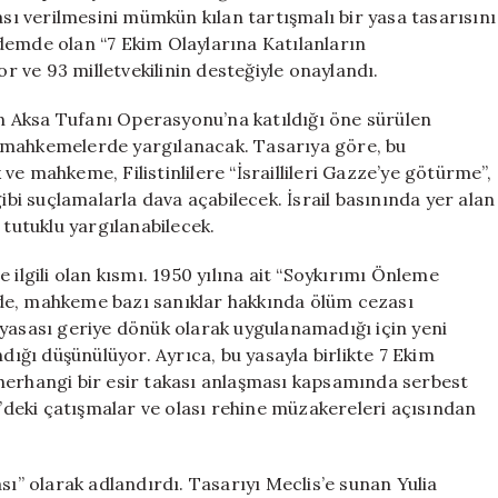
Cezası
 verilmesini mümkün kılan tartışmalı bir yasa tasarısını
Yolu
demde olan “7 Ekim Olaylarına Katılanların
Açıldı
or ve 93 milletvekilinin desteğiyle onaylandı.
için
len Aksa Tufanı Operasyonu’na katıldığı öne sürülen
eri mahkemelerde yargılanacak. Tasarıya göre, bu
e mahkeme, Filistinlilere “İsraillileri Gazze’ye götürme”,
gibi suçlamalarla dava açabilecek. İsrail basınında yer alan
 tutuklu yargılanabilecek.
 ilgili olan kısmı. 1950 yılına ait “Soykırımı Önleme
de, mahkeme bazı sanıklar hakkında ölüm cezası
 yasası geriye dönük olarak uygulanamadığı için yeni
dığı düşünülüyor. Ayrıca, bu yasayla birlikte 7 Ekim
te herhangi bir esir takası anlaşması kapsamında serbest
deki çatışmalar ve olası rehine müzakereleri açısından
sı” olarak adlandırdı. Tasarıyı Meclis’e sunan Yulia