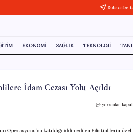
Subscribe t
ĞİTİM
EKONOMİ
SAĞLIK
TEKNOLOJİ
TANI
inlilere İdam Cezası Yolu Açıldı
İsrail’de
yorumlar kapal
Tartışmalı
Yasa:
Filistinlilere
İdam
nı Operasyonu’na katıldığı iddia edilen Filistinlilerin özel