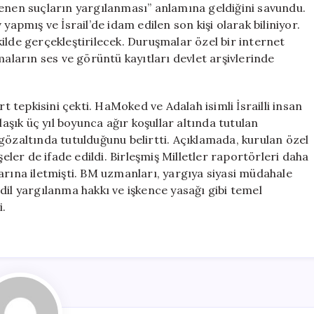
lenen suçların yargılanması” anlamına geldiğini savundu.
mış ve İsrail’de idam edilen son kişi olarak biliniyor.
ilde gerçekleştirilecek. Duruşmalar özel bir internet
maların ses ve görüntü kayıtları devlet arşivlerinde
rt tepkisini çekti. HaMoked ve Adalah isimli İsrailli insan
laşık üç yıl boyunca ağır koşullar altında tutulan
gözaltında tutulduğunu belirtti. Açıklamada, kurulan özel
er de ifade edildi. Birleşmiş Milletler raportörleri daha
arına iletmişti. BM uzmanları, yargıya siyasi müdahale
dil yargılanma hakkı ve işkence yasağı gibi temel
i.