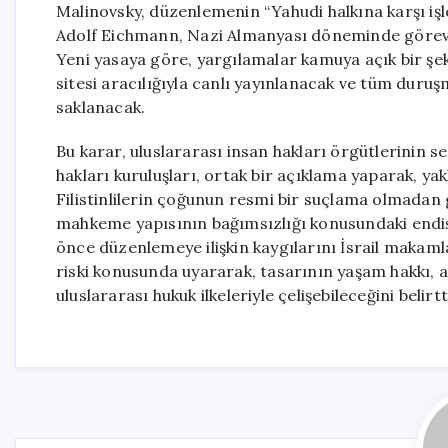
Malinovsky, düzenlemenin “Yahudi halkına karşı iş
Adolf Eichmann, Nazi Almanyası döneminde görev yap
Yeni yasaya göre, yargılamalar kamuya açık bir şek
sitesi aracılığıyla canlı yayınlanacak ve tüm duruş
saklanacak.
Bu karar, uluslararası insan hakları örgütlerinin se
hakları kuruluşları, ortak bir açıklama yaparak, yak
Filistinlilerin çoğunun resmi bir suçlama olmadan 
mahkeme yapısının bağımsızlığı konusundaki endişel
önce düzenlemeye ilişkin kaygılarını İsrail makaml
riski konusunda uyararak, tasarının yaşam hakkı, a
uluslararası hukuk ilkeleriyle çelişebileceğini belirtt