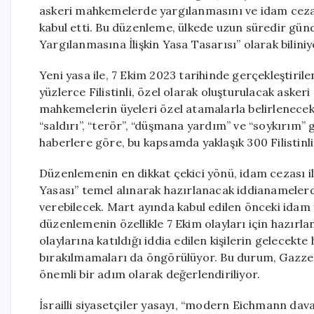
askeri mahkemelerde yargılanmasını ve idam cezası
kabul etti. Bu düzenleme, ülkede uzun süredir gün
Yargılanmasına İlişkin Yasa Tasarısı” olarak biliniy
Yeni yasa ile, 7 Ekim 2023 tarihinde gerçekleştiri
yüzlerce Filistinli, özel olarak oluşturulacak ask
mahkemelerin üyeleri özel atamalarla belirlenecek v
“saldırı”, “terör”, “düşmana yardım” ve “soykırım” 
haberlere göre, bu kapsamda yaklaşık 300 Filistinli
Düzenlemenin en dikkat çekici yönü, idam cezası ile
Yasası” temel alınarak hazırlanacak iddianameler
verebilecek. Mart ayında kabul edilen önceki idam
düzenlemenin özellikle 7 Ekim olayları için hazırlan
olaylarına katıldığı iddia edilen kişilerin gelecek
bırakılmamaları da öngörülüyor. Bu durum, Gazze’
önemli bir adım olarak değerlendiriliyor.
İsrailli siyasetçiler yasayı, “modern Eichmann dava