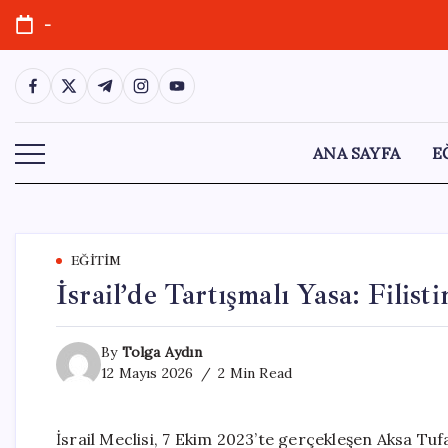
Skip
-
to
content
https://www.facebook.com/
https://twitter.com/
https://t.me/
https://www.instagram.com/
https://youtube.com/
ANA SAYFA
E
EĞITIM
İsrail’de Tartışmalı Yasa: Filist
By
Tolga Aydın
12 Mayıs 2026
2 Min Read
İsrail Meclisi, 7 Ekim 2023’te gerçekleşen Aksa Tufa