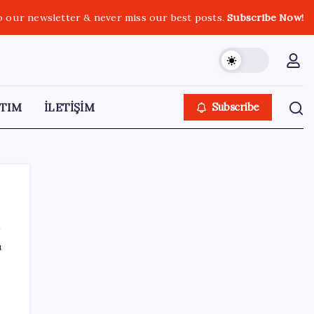
o our newsletter & never miss our best posts.
Subscribe Now!
TIM
İLETİŞİM
Subscribe
ı
SON YAZILAR
Bacakta bu belirtiler varsa dikkat! Pıhtı
habercisi olabilir