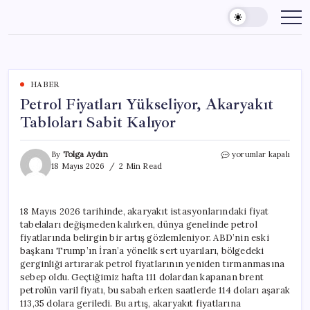
Skip
to
content
HABER
Petrol Fiyatları Yükseliyor, Akaryakıt
Tabloları Sabit Kalıyor
Petrol
By
Tolga Aydın
yorumlar kapalı
Fiyatları
18 Mayıs 2026
2 Min Read
Yükseliyor,
Akaryakıt
Tabloları
18 Mayıs 2026 tarihinde, akaryakıt istasyonlarındaki fiyat
Sabit
tabelaları değişmeden kalırken, dünya genelinde petrol
Kalıyor
için
fiyatlarında belirgin bir artış gözlemleniyor. ABD’nin eski
başkanı Trump’ın İran’a yönelik sert uyarıları, bölgedeki
gerginliği artırarak petrol fiyatlarının yeniden tırmanmasına
sebep oldu. Geçtiğimiz hafta 111 dolardan kapanan brent
petrolün varil fiyatı, bu sabah erken saatlerde 114 doları aşarak
113,35 dolara geriledi. Bu artış, akaryakıt fiyatlarına